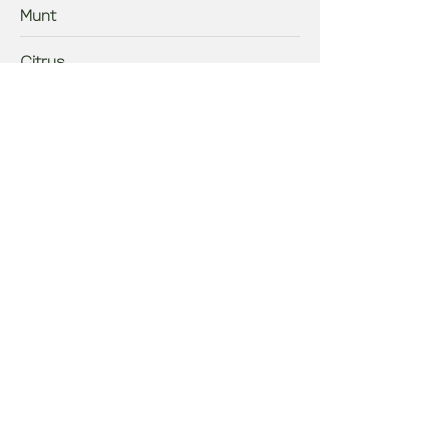
Munt
Citrus
Kamille
Gember
Rozenbottel / Cocktail maison (rood
fruit)
Digestief
Cognac Frapin VSOP
Calvados Père Magloire
Amaretto